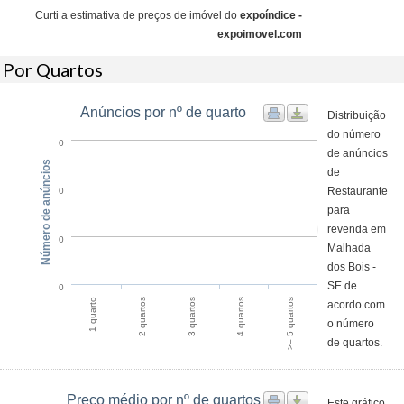
Curti a estimativa de preços de imóvel do
expoíndice -
expoimovel.com
Por Quartos
Anúncios por nº de quarto
Distribuição
do número
0
de anúncios
Número de anúncios
de
Restaurante
0
para
revenda em
0
Malhada
dos Bois -
SE de
0
1 quarto
4 quartos
2 quartos
>= 5 quartos
3 quartos
acordo com
o número
de quartos.
Preço médio por nº de quartos
Este gráfico