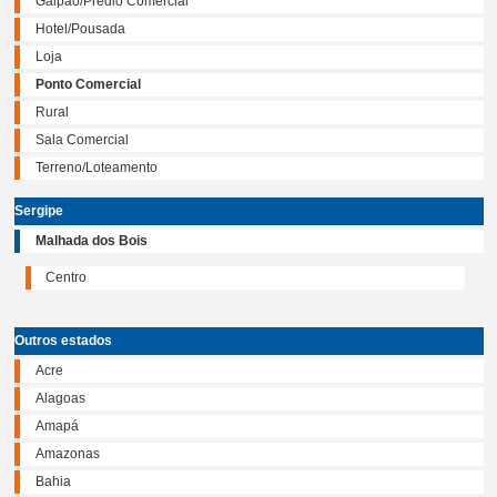
Galpão/Prédio Comercial
Hotel/Pousada
Loja
Ponto Comercial
Rural
Sala Comercial
Terreno/Loteamento
Sergipe
Malhada dos Bois
Centro
Outros estados
Acre
Alagoas
Amapá
Amazonas
Bahia