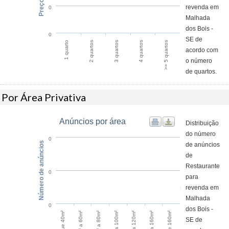
revenda em
0
Malhada
dos Bois -
0
SE de
1 quarto
4 quartos
2 quartos
>= 5 quartos
3 quartos
acordo com
o número
de quartos.
Por Área Privativa
Anúncios por área
Distribuição
do número
0
Número de anúncios
de anúncios
de
Restaurante
0
para
revenda em
Malhada
0
dos Bois -
60m² a 80m²
120m² a 160m²
40m² a 60m²
100m² a 120m²
80m² a 100m²
SE de