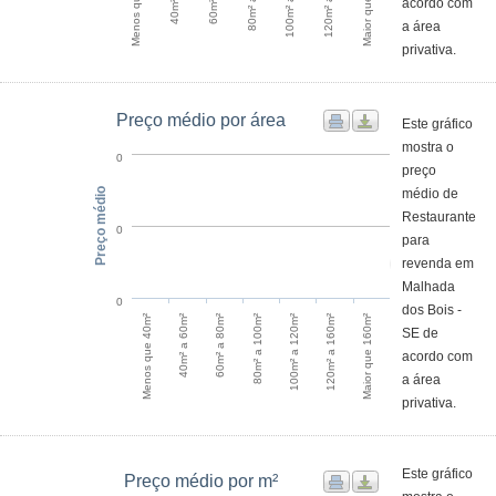
Maior que 160m²
Menos que 40m²
acordo com
a área
privativa.
Preço médio por área
Este gráfico
mostra o
0
preço
Preço médio
médio de
Restaurante
0
para
revenda em
Malhada
0
dos Bois -
Menos que 40m²
100m² a 120m²
40m² a 60m²
120m² a 160m²
60m² a 80m²
Maior que 160m²
80m² a 100m²
SE de
acordo com
a área
privativa.
Este gráfico
Preço médio por m²