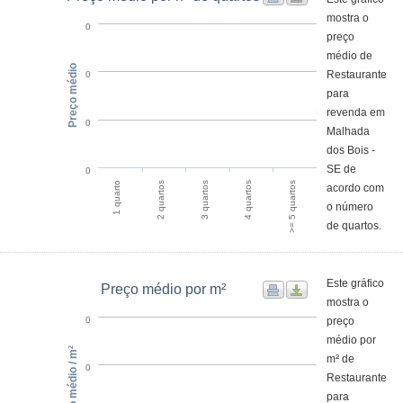
mostra o
0
preço
médio de
Preço médio
Restaurante
0
para
revenda em
0
Malhada
dos Bois -
SE de
0
1 quarto
4 quartos
2 quartos
>= 5 quartos
3 quartos
acordo com
o número
de quartos.
Este gráfico
Preço médio por m²
mostra o
preço
0
médio por
Preço médio / m²
m² de
0
Restaurante
para