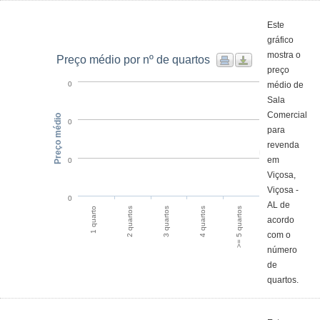
Este
gráfico
mostra o
Preço médio por nº de quartos
preço
médio de
0
Sala
Comercial
Preço médio
0
para
revenda
em
0
Viçosa,
Viçosa -
0
AL de
4 quartos
>= 5 quartos
1 quarto
2 quartos
3 quartos
acordo
com o
número
de
quartos.