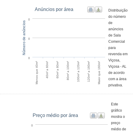
Anúncios por área
Distribuição
do número
0
Número de anúncios
de
anúncios
de Sala
0
Comercial
para
revenda em
0
Viçosa,
Menos que 40m²
40m² a 60m²
60m² a 80m²
80m² a 100m²
100m² a 120m²
120m² a 160m²
Maior que 160m²
Viçosa - AL
de acordo
com a área
privativa.
Este
gráfico
Preço médio por área
mostra o
preço
0
médio de