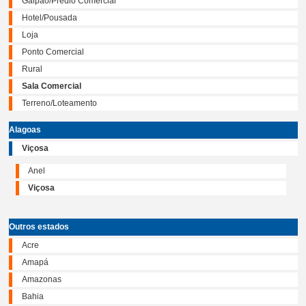
Galpão/Prédio Comercial
Hotel/Pousada
Loja
Ponto Comercial
Rural
Sala Comercial
Terreno/Loteamento
Alagoas
Viçosa
Anel
Viçosa
Outros estados
Acre
Amapá
Amazonas
Bahia