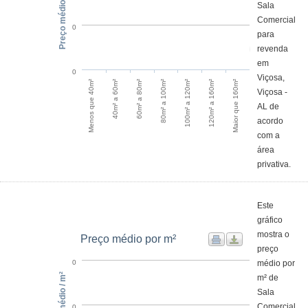
Preço médio
Sala
Comercial
0
para
revenda
em
0
Viçosa,
60m² a 80m²
40m² a 60m²
Menos que 40m²
Maior que 160m²
120m² a 160m²
100m² a 120m²
80m² a 100m²
Viçosa -
AL de
acordo
com a
área
privativa.
Este
gráfico
mostra o
Preço médio por m²
preço
médio por
0
Preço médio / m²
m² de
Sala
Comercial
0