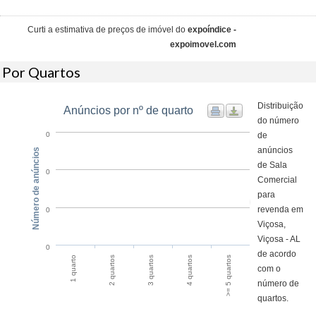
Curti a estimativa de preços de imóvel do
expoíndice -
expoimovel.com
Por Quartos
Distribuição
Anúncios por nº de quarto
do número
de
0
anúncios
Número de anúncios
de Sala
0
Comercial
para
revenda em
0
Viçosa,
Viçosa - AL
0
de acordo
1 quarto
2 quartos
3 quartos
4 quartos
>= 5 quartos
com o
número de
quartos.