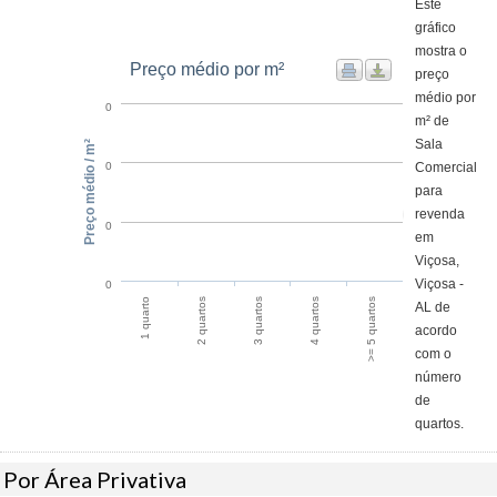
Este
gráfico
mostra o
Preço médio por m²
preço
médio por
0
m² de
Sala
Preço médio / m²
Comercial
0
para
revenda
0
em
Viçosa,
Viçosa -
0
4 quartos
>= 5 quartos
1 quarto
2 quartos
3 quartos
AL de
acordo
com o
número
de
quartos.
Por Área Privativa