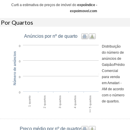
Curti a estimativa de preços de imóvel do
expoíndice -
expoimovel.com
Por Quartos
Anúncios por nº de quarto
Distribuição
0
do número de
Número de anúncios
anúncios de
0
Galpão/Prédio
Comercial
para venda
0
em Amatari -
AM de acordo
0
com o número
2 quartos
1 quarto
>= 5 quartos
4 quartos
3 quartos
de quartos.
Preço médio por nº de quartos