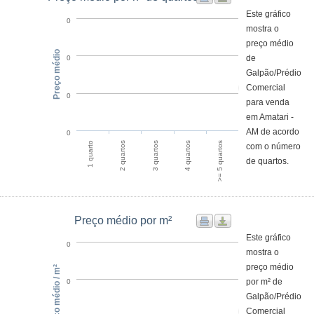
Este gráfico
0
mostra o
preço médio
Preço médio
de
0
Galpão/Prédio
Comercial
0
para venda
em Amatari -
AM de acordo
0
2 quartos
1 quarto
>= 5 quartos
4 quartos
3 quartos
com o número
de quartos.
Preço médio por m²
Este gráfico
0
mostra o
preço médio
Preço médio / m²
por m² de
0
Galpão/Prédio
Comercial