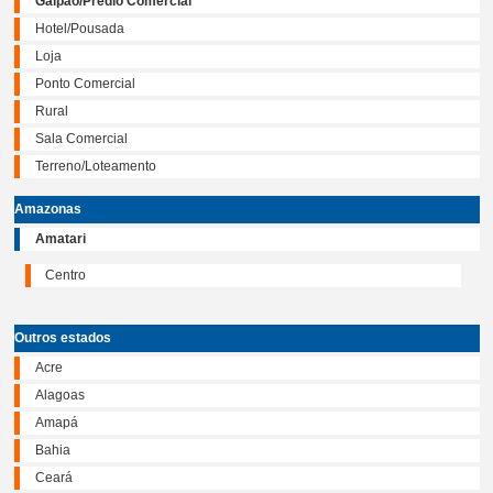
Galpão/Prédio Comercial
Hotel/Pousada
Loja
Ponto Comercial
Rural
Sala Comercial
Terreno/Loteamento
Amazonas
Amatari
Centro
Outros estados
Acre
Alagoas
Amapá
Bahia
Ceará