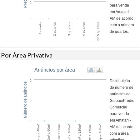
0
para venda
em Amatari -
AM de acordo
0
2 quartos
1 quarto
>= 5 quartos
4 quartos
3 quartos
com o número
de quartos.
Por Área Privativa
Anúncios por área
Distribuição
0
Número de anúncios
do número de
anúncios de
Galpão/Prédio
0
Comercial
para venda
em Amatari -
0
Menos que 40m²
40m² a 60m²
60m² a 80m²
80m² a 100m²
100m² a 120m²
120m² a 160m²
Maior que 160m²
AM de acordo
com a área