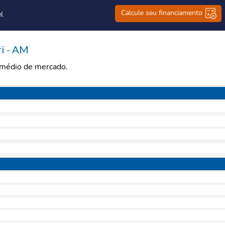
Calcule seu financiamento
l
i - AM
r médio de mercado.