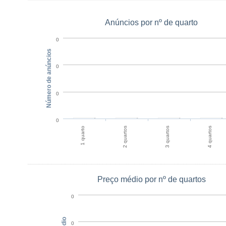
Anúncios por nº de quarto
0
Número de anúncios
0
0
0
1 quarto
2 quartos
3 quartos
4 quartos
Preço médio por nº de quartos
0
0