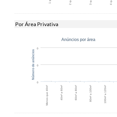
Por Área Privativa
Anúncios por área
0
Número de anúncios
0
0
60m² a 80m²
40m² a 60m²
100m² a 120m²
Menos que 40m²
80m² a 100m²