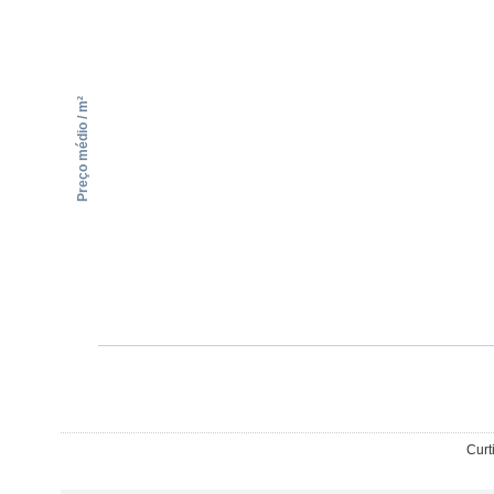
Preço médio / m²
Curt