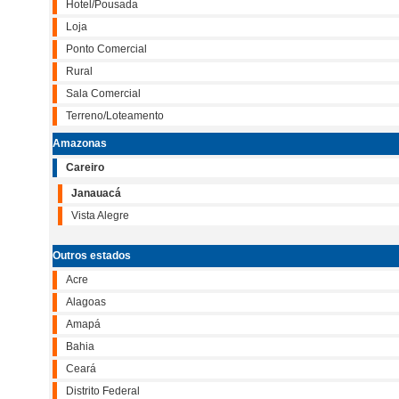
Hotel/Pousada
Loja
Ponto Comercial
Rural
Sala Comercial
Terreno/Loteamento
Amazonas
Careiro
Janauacá
Vista Alegre
Outros estados
Acre
Alagoas
Amapá
Bahia
Ceará
Distrito Federal