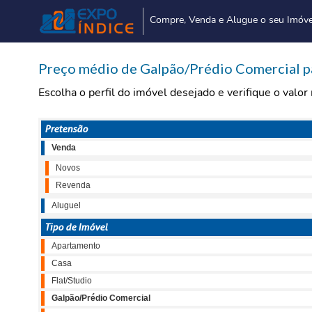
Compre, Venda e Alugue o seu Imóve
Preço médio de Galpão/Prédio Comercial pa
Escolha o perfil do imóvel desejado e verifique o valo
Pretensão
Venda
Novos
Revenda
Aluguel
Tipo de Imóvel
Apartamento
Casa
Flat/Studio
Galpão/Prédio Comercial