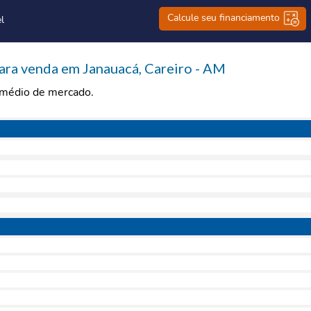
Calcule seu financiamento
l
ra venda em Janauacá, Careiro - AM
r médio de mercado.