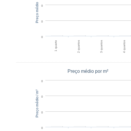
Preço médio
0
0
0
1 quarto
2 quartos
3 quartos
4 quartos
Preço médio por m²
0
Preço médio / m²
0
0
0