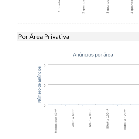
1 quarto
2 quartos
3 quartos
4 quartos
Por Área Privativa
Anúncios por área
0
Número de anúncios
0
0
60m² a 80m²
40m² a 60m²
100m² a 120m²
Menos que 40m²
80m² a 100m²