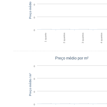
Preço médio
0
0
0
1 quarto
2 quartos
3 quartos
4 quartos
Preço médio por m²
0
Preço médio / m²
0
0
0