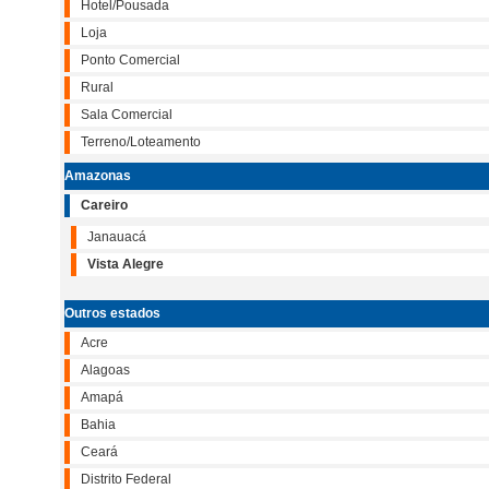
Hotel/Pousada
Loja
Ponto Comercial
Rural
Sala Comercial
Terreno/Loteamento
Amazonas
Careiro
Janauacá
Vista Alegre
Outros estados
Acre
Alagoas
Amapá
Bahia
Ceará
Distrito Federal