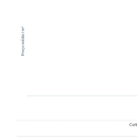
Preço médio / m²
Curt