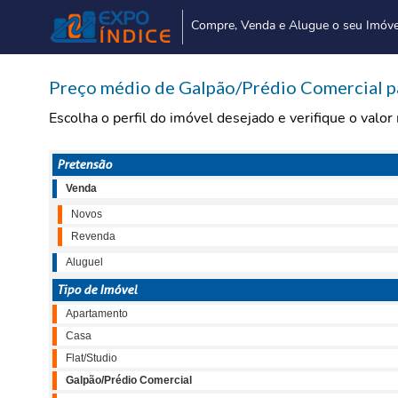
Compre, Venda e Alugue o seu Imóve
Preço médio de Galpão/Prédio Comercial pa
Escolha o perfil do imóvel desejado e verifique o valo
Pretensão
Venda
Novos
Revenda
Aluguel
Tipo de Imóvel
Apartamento
Casa
Flat/Studio
Galpão/Prédio Comercial