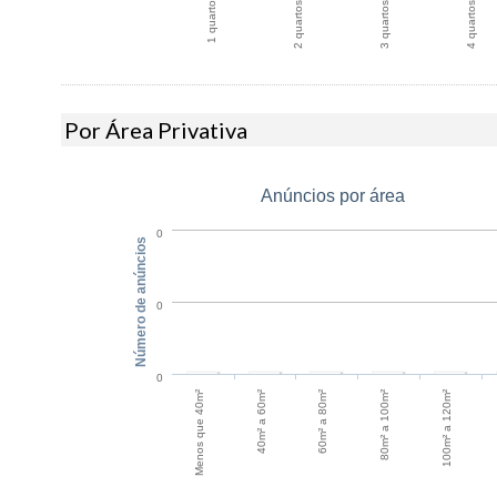
1 quarto
2 quartos
3 quartos
4 quartos
Por Área Privativa
Anúncios por área
0
Número de anúncios
0
0
60m² a 80m²
40m² a 60m²
100m² a 120m²
Menos que 40m²
80m² a 100m²