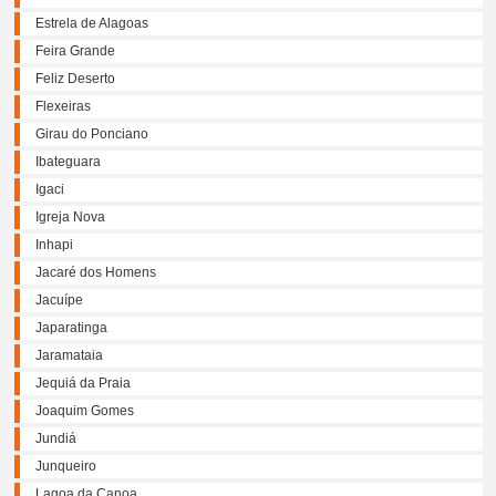
Estrela de Alagoas
Feira Grande
Feliz Deserto
Flexeiras
Girau do Ponciano
Ibateguara
Igaci
Igreja Nova
Inhapi
Jacaré dos Homens
Jacuípe
Japaratinga
Jaramataia
Jequiá da Praia
Joaquim Gomes
Jundiá
Junqueiro
Lagoa da Canoa