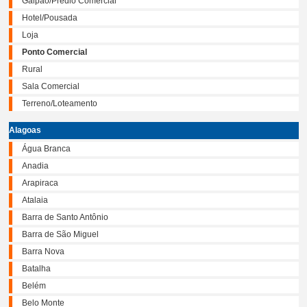
Galpão/Prédio Comercial
Hotel/Pousada
Loja
Ponto Comercial
Rural
Sala Comercial
Terreno/Loteamento
Alagoas
Água Branca
Anadia
Arapiraca
Atalaia
Barra de Santo Antônio
Barra de São Miguel
Barra Nova
Batalha
Belém
Belo Monte