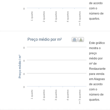
de acordo
com o
0
1 quarto
4 quartos
2 quartos
>= 5 quartos
3 quartos
número de
quartos.
Preço médio por m²
Este gráfico
mostra o
0
preço
Preço médio / m²
médio por
0
m² de
Restaurante
para venda
0
em Alagoas
de acordo
0
com o
1 quarto
4 quartos
2 quartos
>= 5 quartos
3 quartos
número de
quartos.