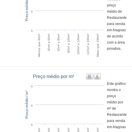
Preço médio
preço
médio de
0
Restaurante
para venda
em Alagoas
0
Menos que 40m²
100m² a 120m²
40m² a 60m²
120m² a 160m²
60m² a 80m²
Maior que 160m²
80m² a 100m²
de acordo
com a área
privativa.
Preço médio por m²
Este gráfico
0
mostra o
Preço médio / m²
preço
médio por
0
m² de
Restaurante
para venda
0
em Alagoas