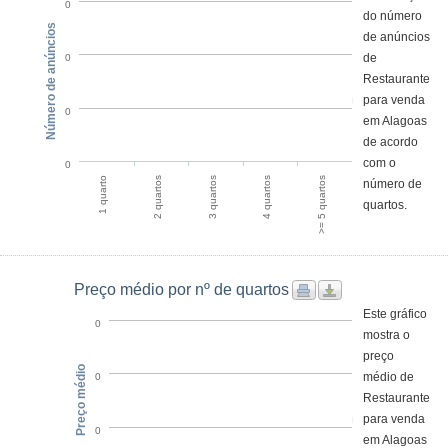
0
do número
Número de anúncios
de anúncios
de
0
Restaurante
para venda
0
em Alagoas
de acordo
com o
0
1 quarto
4 quartos
2 quartos
>= 5 quartos
3 quartos
número de
quartos.
Preço médio por nº de quartos
Este gráfico
0
mostra o
preço
Preço médio
médio de
0
Restaurante
para venda
0
em Alagoas