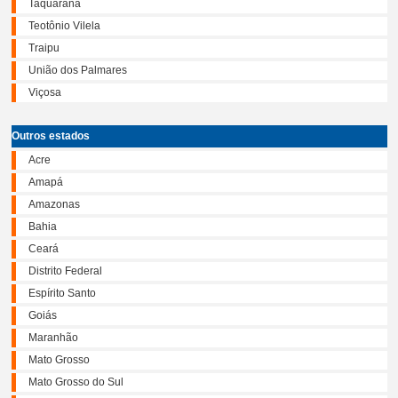
Taquarana
Teotônio Vilela
Traipu
União dos Palmares
Viçosa
Outros estados
Acre
Amapá
Amazonas
Bahia
Ceará
Distrito Federal
Espírito Santo
Goiás
Maranhão
Mato Grosso
Mato Grosso do Sul