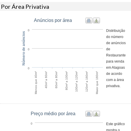
Por Área Privativa
Anúncios por área
Distribuição
0
Número de anúncios
do número
de anúncios
de
0
Restaurante
para venda
em Alagoas
0
Maior que 160m²
60m² a 80m²
120m² a 160m²
40m² a 60m²
100m² a 120m²
Menos que 40m²
80m² a 100m²
de acordo
com a área
privativa.
Preço médio por área
Este gráfico
0
mostra o