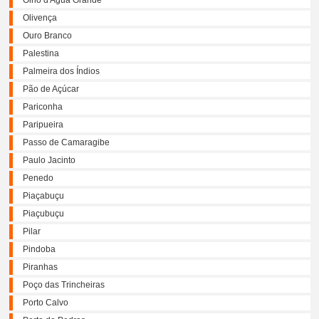
Olho d'Água Grande
Olivença
Ouro Branco
Palestina
Palmeira dos Índios
Pão de Açúcar
Pariconha
Paripueira
Passo de Camaragibe
Paulo Jacinto
Penedo
Piaçabuçu
Piaçubuçu
Pilar
Pindoba
Piranhas
Poço das Trincheiras
Porto Calvo