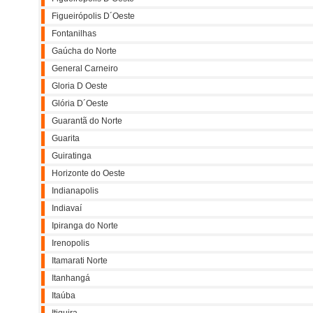
Figueirópolis D´Oeste
Fontanilhas
Gaúcha do Norte
General Carneiro
Gloria D Oeste
Glória D´Oeste
Guarantã do Norte
Guarita
Guiratinga
Horizonte do Oeste
Indianapolis
Indiavaí
Ipiranga do Norte
Irenopolis
Itamarati Norte
Itanhangá
Itaúba