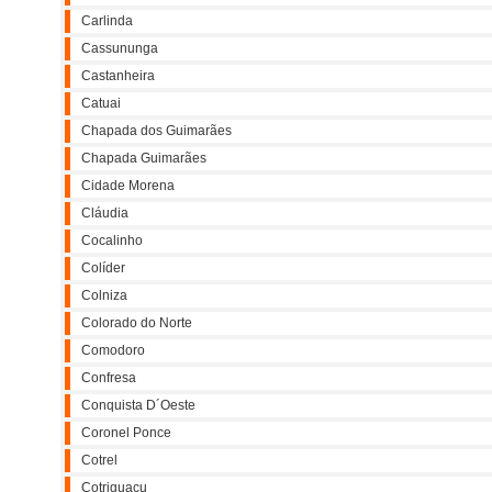
Carlinda
Cassununga
Castanheira
Catuai
Chapada dos Guimarães
Chapada Guimarães
Cidade Morena
Cláudia
Cocalinho
Colíder
Colniza
Colorado do Norte
Comodoro
Confresa
Conquista D´Oeste
Coronel Ponce
Cotrel
Cotriguaçu