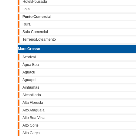
Hotel/Pousada
Loja
Ponto Comercial
Rural
Sala Comercial
Terreno/Loteamento
Mato Grosso
Acorizal
Água Boa
Aguacu
Aguapei
Ainhumas
Alcantilado
Alta Floresta
Alto Araguaia
Alto Boa Vista
Alto Coite
Alto Garça