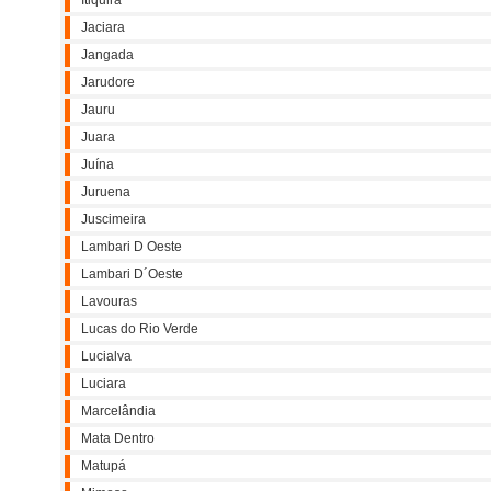
Itiquira
Jaciara
Jangada
Jarudore
Jauru
Juara
Juína
Juruena
Juscimeira
Lambari D Oeste
Lambari D´Oeste
Lavouras
Lucas do Rio Verde
Lucialva
Luciara
Marcelândia
Mata Dentro
Matupá