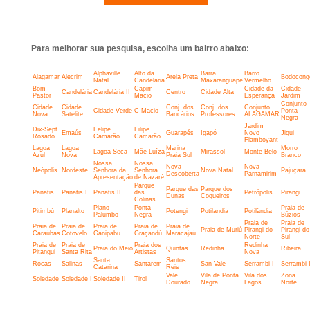
Para melhorar sua pesquisa, escolha um bairro abaixo:
Alphaville
Alto da
Barra
Barro
Alagamar
Alecrim
Areia Preta
Bodocong
Natal
Candelaria
Maxaranguape
Vermelho
Bom
Capim
Cidade da
Cidade
Candelária
Candelária II
Centro
Cidade Alta
Pastor
Macio
Esperança
Jardim
Conjunto
Cidade
Cidade
Conj. dos
Conj. dos
Conjunto
Cidade Verde
C Macio
Ponta
Nova
Satélite
Bancários
Professores
ALAGAMAR
Negra
Jardim
Dix-Sept
Felipe
Filipe
Emaús
Guarapés
Igapó
Novo
Jiqui
Rosado
Camarão
Camarão
Flamboyant
Lagoa
Lagoa
Marina
Morro
Lagoa Seca
Mãe Luíza
Mirassol
Monte Belo
Azul
Nova
Praia Sul
Branco
Nossa
Nossa
Nova
Nova
Neópolis
Nordeste
Senhora da
Senhora
Nova Natal
Pajuçara
Descoberta
Parnamirim
Apresentação
de Nazaré
Parque
Parque das
Parque dos
Panatis
Panatis I
Panatis II
das
Petrópolis
Pirangi
Dunas
Coqueiros
Colinas
Plano
Ponta
Praia de
Pitimbú
Planalto
Potengi
Potilandia
Potilândia
Palumbo
Negra
Búzios
Praia de
Praia de
Praia de
Praia de
Praia de
Praia de
Praia de
Praia de Muriú
Pirangi do
Pirangi do
Caraúbas
Cotovelo
Ganipabu
Graçandú
Maracajaú
Norte
Sul
Praia de
Praia de
Praia dos
Redinha
Praia do Meio
Quintas
Redinha
Ribeira
Pitangui
Santa Rita
Artistas
Nova
Santa
Santos
Rocas
Salinas
Santarem
San Vale
Serrambi I
Serrambi I
Catarina
Reis
Vale
Vila de Ponta
Vila dos
Zona
Soledade
Soledade I
Soledade II
Tirol
Dourado
Negra
Lagos
Norte