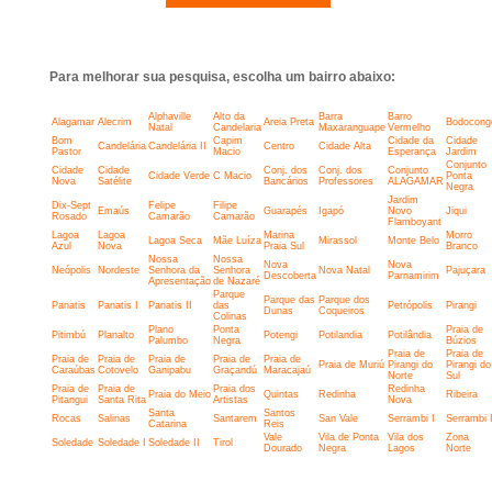
Para melhorar sua pesquisa, escolha um bairro abaixo:
Alphaville
Alto da
Barra
Barro
Alagamar
Alecrim
Areia Preta
Bodocong
Natal
Candelaria
Maxaranguape
Vermelho
Bom
Capim
Cidade da
Cidade
Candelária
Candelária II
Centro
Cidade Alta
Pastor
Macio
Esperança
Jardim
Conjunto
Cidade
Cidade
Conj. dos
Conj. dos
Conjunto
Cidade Verde
C Macio
Ponta
Nova
Satélite
Bancários
Professores
ALAGAMAR
Negra
Jardim
Dix-Sept
Felipe
Filipe
Emaús
Guarapés
Igapó
Novo
Jiqui
Rosado
Camarão
Camarão
Flamboyant
Lagoa
Lagoa
Marina
Morro
Lagoa Seca
Mãe Luíza
Mirassol
Monte Belo
Azul
Nova
Praia Sul
Branco
Nossa
Nossa
Nova
Nova
Neópolis
Nordeste
Senhora da
Senhora
Nova Natal
Pajuçara
Descoberta
Parnamirim
Apresentação
de Nazaré
Parque
Parque das
Parque dos
Panatis
Panatis I
Panatis II
das
Petrópolis
Pirangi
Dunas
Coqueiros
Colinas
Plano
Ponta
Praia de
Pitimbú
Planalto
Potengi
Potilandia
Potilândia
Palumbo
Negra
Búzios
Praia de
Praia de
Praia de
Praia de
Praia de
Praia de
Praia de
Praia de Muriú
Pirangi do
Pirangi do
Caraúbas
Cotovelo
Ganipabu
Graçandú
Maracajaú
Norte
Sul
Praia de
Praia de
Praia dos
Redinha
Praia do Meio
Quintas
Redinha
Ribeira
Pitangui
Santa Rita
Artistas
Nova
Santa
Santos
Rocas
Salinas
Santarem
San Vale
Serrambi I
Serrambi I
Catarina
Reis
Vale
Vila de Ponta
Vila dos
Zona
Soledade
Soledade I
Soledade II
Tirol
Dourado
Negra
Lagos
Norte