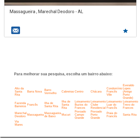
Massagueira , Marechal Deodoro - AL
Para melhorar sua pesquisa, escolha um bairro abaixo:
Everaldo
Alto da
Condomínio
Lopes
Barro
Santa
Barra Nova
Cabreiras
Centro
Chácara
Francês
(Antigo
Vermelho
Rita
Ville
Porto
Grande)
Ilha de
Loteamento
Loteamento
Loteamento
Loteamento
Fazenda
Ilha de
Francês
Santa
Buzios do
Clube
Luar do
Trevo do
Barreiros
Santa Rita
Rita
Frances
Residencial
Francês
Frances
Povoado
Povoado
Marechal
Massagueira
Praia do
Massagueira
Mucuri
Campo
Porto
Santa Rita
Deodoro
de Baixo
Francês
Grande
Grande
Via
Mares