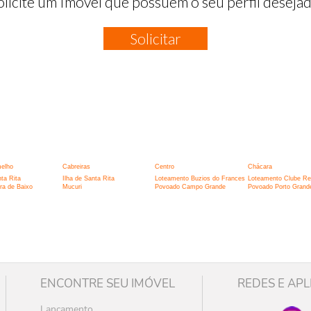
olicite um Imóvel que possuem o seu perfil desejad
Solicitar
:
melho
Cabreiras
Centro
Chácara
nta Rita
Ilha de Santa Rita
Loteamento Buzios do Frances
Loteamento Clube Res
ra de Baixo
Mucuri
Povoado Campo Grande
Povoado Porto Grand
ENCONTRE SEU IMÓVEL
REDES E APL
Lançamento