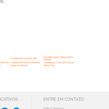
o.
Everaldo Lopes (Antigo Porto
Condomínio Francês Ville
Grande)
idencial
Loteamento Luar do Francês
Loteamento Trevo do Frances
e
Praia do Francês
Santa Rita
ICATIVOS
ENTRE EM CONTATO
Fale Conosco