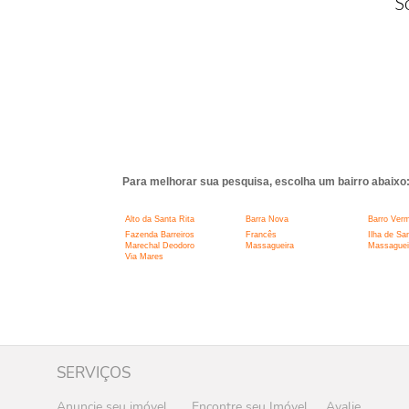
S
Para melhorar sua pesquisa, escolha um bairro abaixo
Alto da Santa Rita
Barra Nova
Barro Ver
Fazenda Barreiros
Francês
Ilha de Sa
Marechal Deodoro
Massagueira
Massaguei
Via Mares
SERVIÇOS
Anuncie seu imóvel
Encontre seu Imóvel
Avalie