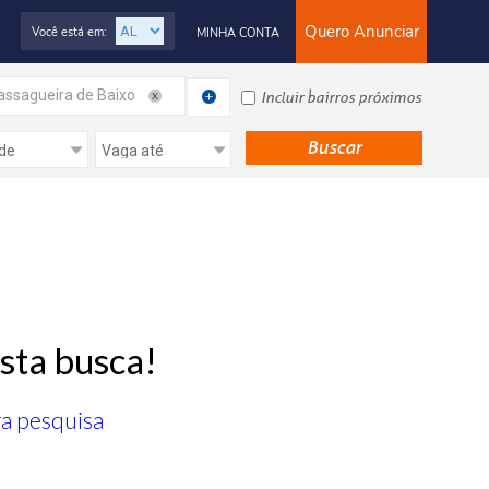
Quero Anunciar
Você está em:
MINHA CONTA
ssagueira de Baixo
Incluir bairros próximos
sta busca!
ra pesquisa