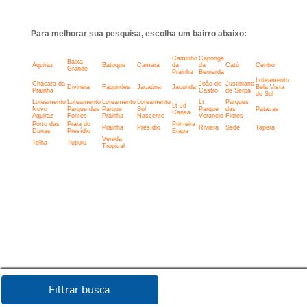
Para melhorar sua pesquisa, escolha um bairro abaixo:
Caminho
Caponga
Baixa
Aquiraz
Batoque
Camará
da
da
Catú
Centro
Grande
Prainha
Bernarda
Loteamento
Chácara da
João de
Justiniano
Divineia
Fagundes
Jacaúna
Jacunda
Bela Vista
Prainha
Castro
de Serpa
do Sul
Loteamento
Loteamento
Loteamento
Loteamento
Lt
Parques
Lt Jd
Novo
Parque das
Parque
Sol
Parque
das
Patacas
Canaa
Aquiraz
Fontes
Prainha
Nascente
Veraneio
Flores
Porto das
Praia do
Primeira
Prainha
Presídio
Riviera
Sede
Tapera
Dunas
Presídio
Etapa
Vereda
Telha
Tupuiu
Tropical
Filtrar busca