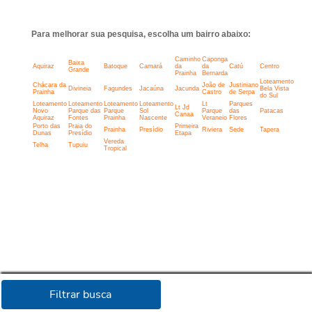
Para melhorar sua pesquisa, escolha um bairro abaixo:
Caminho
Caponga
Baixa
Aquiraz
Batoque
Camará
da
da
Catú
Centro
Grande
Prainha
Bernarda
Loteamento
Chácara da
João de
Justiniano
Divineia
Fagundes
Jacaúna
Jacunda
Bela Vista
Prainha
Castro
de Serpa
do Sul
Loteamento
Loteamento
Loteamento
Loteamento
Lt
Parques
Lt Jd
Novo
Parque das
Parque
Sol
Parque
das
Patacas
Canaa
Aquiraz
Fontes
Prainha
Nascente
Veraneio
Flores
Porto das
Praia do
Primeira
Prainha
Presídio
Riviera
Sede
Tapera
Dunas
Presídio
Etapa
Vereda
Telha
Tupuiu
Tropical
Filtrar busca