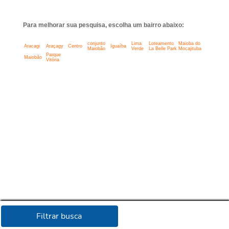
Para melhorar sua pesquisa, escolha um bairro abaixo:
conjunto
Lima
Loteamento
Maioba do
Aracagi
Araçagy
Centro
Iguaíba
Maiobão
Verde
La Belle Park
Mocajituba
Parque
Maiobão
Vitória
Filtrar busca