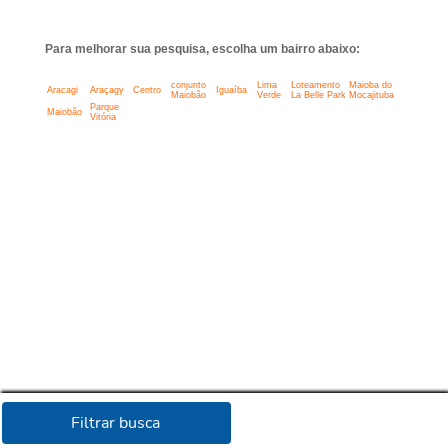
Para melhorar sua pesquisa, escolha um bairro abaixo:
conjunto
Lima
Loteamento
Maioba do
Aracagi
Araçagy
Centro
Iguaíba
Maiobão
Verde
La Belle Park
Mocajituba
Parque
Maiobão
Vitória
Filtrar busca