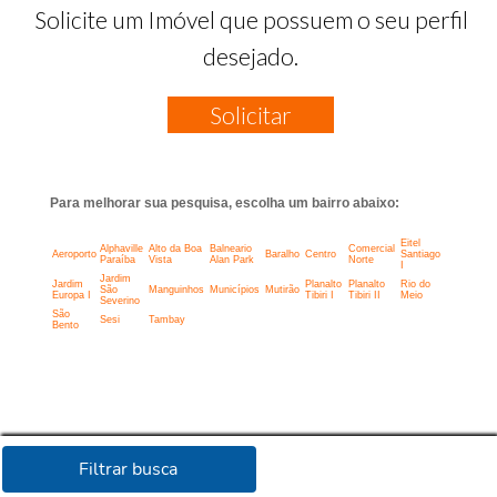
Solicite um Imóvel que possuem o seu perfil
desejado.
Solicitar
Para melhorar sua pesquisa, escolha um bairro abaixo:
Eitel
Alphaville
Alto da Boa
Balneario
Comercial
Aeroporto
Baralho
Centro
Santiago
Paraíba
Vista
Alan Park
Norte
I
Jardim
Jardim
Planalto
Planalto
Rio do
São
Manguinhos
Municípios
Mutirão
Europa I
Tibiri I
Tibiri II
Meio
Severino
São
Sesi
Tambay
Bento
Filtrar busca