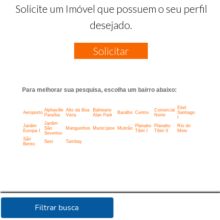
Solicite um Imóvel que possuem o seu perfil
desejado.
Solicitar
Para melhorar sua pesquisa, escolha um bairro abaixo:
Eitel
Alphaville
Alto da Boa
Balneario
Comercial
Aeroporto
Baralho
Centro
Santiago
Paraíba
Vista
Alan Park
Norte
I
Jardim
Jardim
Planalto
Planalto
Rio do
São
Manguinhos
Municípios
Mutirão
Europa I
Tibiri I
Tibiri II
Meio
Severino
São
Sesi
Tambay
Bento
Filtrar busca