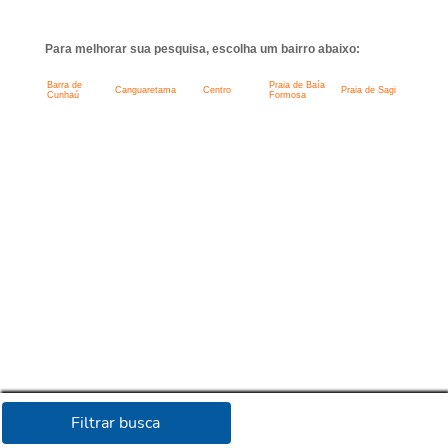
Para melhorar sua pesquisa, escolha um bairro abaixo:
Barra de
Praia de Baía
Canguaretama
Centro
Praia de Sagi
Cunhaú
Formosa
Filtrar busca