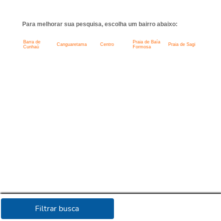
Para melhorar sua pesquisa, escolha um bairro abaixo:
Barra de
Praia de Baía
Canguaretama
Centro
Praia de Sagi
Cunhaú
Formosa
Filtrar busca