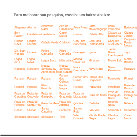
Para melhorar sua pesquisa, escolha um bairro abaixo:
Alphaville
Alto da
Barra
Barro
Alagamar
Alecrim
Areia Preta
Bodocong
Natal
Candelaria
Maxaranguape
Vermelho
Bom
Capim
Cidade da
Cidade
Candelária
Candelária II
Centro
Cidade Alta
Pastor
Macio
Esperança
Jardim
Conjunto
Cidade
Cidade
Conj. dos
Conj. dos
Conjunto
Cidade Verde
C Macio
Ponta
Nova
Satélite
Bancários
Professores
ALAGAMAR
Negra
Jardim
Dix-Sept
Felipe
Filipe
Emaús
Guarapés
Igapó
Novo
Jiqui
Rosado
Camarão
Camarão
Flamboyant
Lagoa
Lagoa
Marina
Morro
Lagoa Seca
Mãe Luíza
Mirassol
Monte Belo
Azul
Nova
Praia Sul
Branco
Nossa
Nossa
Nova
Nova
Neópolis
Nordeste
Senhora da
Senhora
Nova Natal
Pajuçara
Descoberta
Parnamirim
Apresentação
de Nazaré
Parque
Parque das
Parque dos
Panatis
Panatis I
Panatis II
das
Petrópolis
Pirangi
Dunas
Coqueiros
Colinas
Plano
Ponta
Praia de
Pitimbú
Planalto
Potengi
Potilandia
Potilândia
Palumbo
Negra
Búzios
Praia de
Praia de
Praia de
Praia de
Praia de
Praia de
Praia de
Praia de Muriú
Pirangi do
Pirangi do
Caraúbas
Cotovelo
Ganipabu
Graçandú
Maracajaú
Norte
Sul
Praia de
Praia de
Praia dos
Redinha
Praia do Meio
Quintas
Redinha
Ribeira
Pitangui
Santa Rita
Artistas
Nova
Santa
Santos
Rocas
Salinas
Santarem
San Vale
Serrambi I
Serrambi I
Catarina
Reis
Vale
Vila de Ponta
Vila dos
Zona
Soledade
Soledade I
Soledade II
Tirol
Dourado
Negra
Lagos
Norte