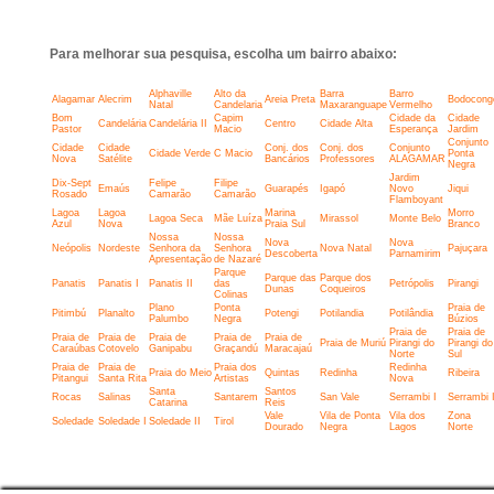
Para melhorar sua pesquisa, escolha um bairro abaixo:
Alphaville
Alto da
Barra
Barro
Alagamar
Alecrim
Areia Preta
Bodocong
Natal
Candelaria
Maxaranguape
Vermelho
Bom
Capim
Cidade da
Cidade
Candelária
Candelária II
Centro
Cidade Alta
Pastor
Macio
Esperança
Jardim
Conjunto
Cidade
Cidade
Conj. dos
Conj. dos
Conjunto
Cidade Verde
C Macio
Ponta
Nova
Satélite
Bancários
Professores
ALAGAMAR
Negra
Jardim
Dix-Sept
Felipe
Filipe
Emaús
Guarapés
Igapó
Novo
Jiqui
Rosado
Camarão
Camarão
Flamboyant
Lagoa
Lagoa
Marina
Morro
Lagoa Seca
Mãe Luíza
Mirassol
Monte Belo
Azul
Nova
Praia Sul
Branco
Nossa
Nossa
Nova
Nova
Neópolis
Nordeste
Senhora da
Senhora
Nova Natal
Pajuçara
Descoberta
Parnamirim
Apresentação
de Nazaré
Parque
Parque das
Parque dos
Panatis
Panatis I
Panatis II
das
Petrópolis
Pirangi
Dunas
Coqueiros
Colinas
Plano
Ponta
Praia de
Pitimbú
Planalto
Potengi
Potilandia
Potilândia
Palumbo
Negra
Búzios
Praia de
Praia de
Praia de
Praia de
Praia de
Praia de
Praia de
Praia de Muriú
Pirangi do
Pirangi do
Caraúbas
Cotovelo
Ganipabu
Graçandú
Maracajaú
Norte
Sul
Praia de
Praia de
Praia dos
Redinha
Praia do Meio
Quintas
Redinha
Ribeira
Pitangui
Santa Rita
Artistas
Nova
Santa
Santos
Rocas
Salinas
Santarem
San Vale
Serrambi I
Serrambi I
Catarina
Reis
Vale
Vila de Ponta
Vila dos
Zona
Soledade
Soledade I
Soledade II
Tirol
Dourado
Negra
Lagos
Norte