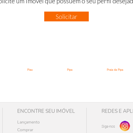
olicite um Imóvel que possuem o seu perfil desejad
Solicitar
:
Piau
Pipa
Praia da Pipa
ENCONTRE SEU IMÓVEL
REDES E APL
Lançamento
Siga-nos
Comprar