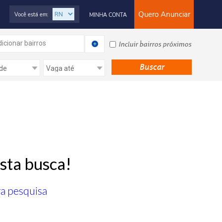
Quero Anunciar
Você está em:
MINHA CONTA
icionar bairros
Incluir bairros próximos
sta busca!
ra pesquisa