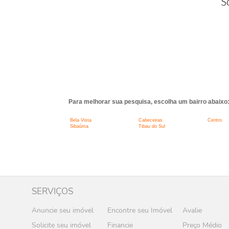
S
Para melhorar sua pesquisa, escolha um bairro abaixo
Bela Vista
Cabeceiras
Centro
Sibaúma
Tibau do Sul
SERVIÇOS
Anuncie seu imóvel
Encontre seu Imóvel
Avalie
Solicite seu imóvel
Financie
Preço Médio