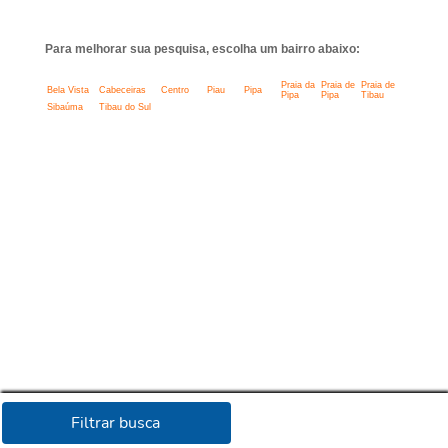
Para melhorar sua pesquisa, escolha um bairro abaixo:
Praia da
Praia de
Praia de
Bela Vista
Cabeceiras
Centro
Piau
Pipa
Pipa
Pipa
Tibau
Sibaúma
Tibau do Sul
Filtrar busca