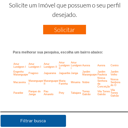
Solicite um Imóvel que possuem o seu perfil
desejado.
Solicitar
Para melhorar sua pesquisa, escolha um bairro abaixo:
Artur
Artur
Artur
Artur
Artur
Lundgren
Lundgren
Aurora
Aurora
Centro
Lundgren I
Lundgren I
Lundgren II
II
l
Engenho
Jardim
Jardim
Jardim
Fragoso
Jaguarana
Jaguaribe
Janga
Maranguape
Maranguape
Paulista
Velho
Nossa
Nossa
Maranguape
Maranguape
Maria
Senhora
Macaxeira
Mirueira
Nobre
Senhora
I
II
Farinha
da
do Ó
Conceição
Vila
Parque do
Pau
Torres
Vila Torres
Paratibe
Poty
Tabajara
Torres
Janga
Amarelo
Galvão
Galvão
Galvão
Filtrar busca