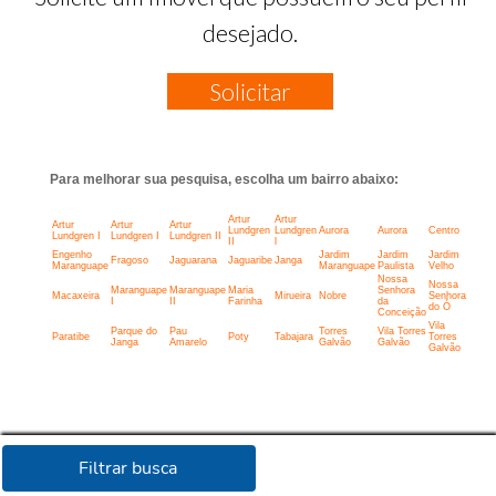
desejado.
Solicitar
Para melhorar sua pesquisa, escolha um bairro abaixo:
Artur
Artur
Artur
Artur
Artur
Lundgren
Lundgren
Aurora
Aurora
Centro
Lundgren I
Lundgren I
Lundgren II
II
l
Engenho
Jardim
Jardim
Jardim
Fragoso
Jaguarana
Jaguaribe
Janga
Maranguape
Maranguape
Paulista
Velho
Nossa
Nossa
Maranguape
Maranguape
Maria
Senhora
Macaxeira
Mirueira
Nobre
Senhora
I
II
Farinha
da
do Ó
Conceição
Vila
Parque do
Pau
Torres
Vila Torres
Paratibe
Poty
Tabajara
Torres
Janga
Amarelo
Galvão
Galvão
Galvão
Filtrar busca