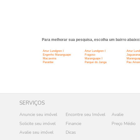
Para melhorar sua pesquisa, escolha um bairro abaixo
Artur Lundgren I
Artur Lundgren I
Artur Lund
Engenho Maranguape
Fragoso
Jaguarana
Macaxeira
Maranguape I
Maranguap
Paratibe
Parque do Janga
Pau Amare
SERVIÇOS
Anuncie seu imóvel
Encontre seu Imóvel
Avalie
Solicite seu imóvel
Financie
Preço Médio
Avalie seu imóvel
Dicas