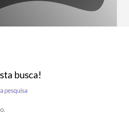
sta busca!
ra pesquisa
o.