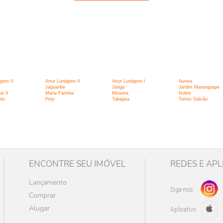
:
gren II
Artur Lundgren II
Artur Lundgren l
Aurora
Jaguaribe
Janga
Jardim Maranguape
e II
Maria Farinha
Mirueira
Nobre
lo
Poty
Tabajara
Torres Galvão
ENCONTRE SEU IMÓVEL
REDES E APL
Lançamento
Siga-nos
Comprar
Alugar
Aplicativo