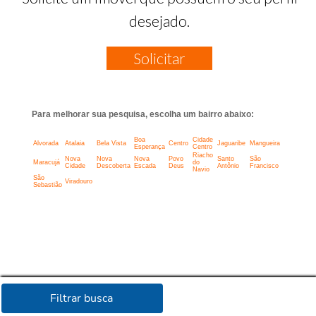
desejado.
Solicitar
Para melhorar sua pesquisa, escolha um bairro abaixo:
Boa
Cidade
Alvorada
Atalaia
Bela Vista
Centro
Jaguaribe
Mangueira
Esperança
Centro
Riacho
Nova
Nova
Nova
Povo
Santo
São
Maracujá
do
Cidade
Descoberta
Escada
Deus
Antônio
Francisco
Navio
São
Viradouro
Sebastião
Filtrar busca