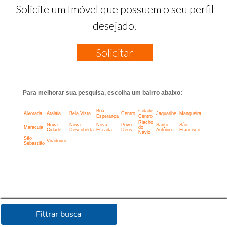
Solicite um Imóvel que possuem o seu perfil
desejado.
Solicitar
Para melhorar sua pesquisa, escolha um bairro abaixo:
Boa
Cidade
Alvorada
Atalaia
Bela Vista
Centro
Jaguaribe
Mangueira
Esperança
Centro
Riacho
Nova
Nova
Nova
Povo
Santo
São
Maracujá
do
Cidade
Descoberta
Escada
Deus
Antônio
Francisco
Navio
São
Viradouro
Sebastião
Filtrar busca