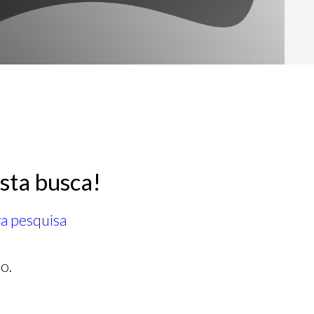
sta busca!
ra pesquisa
o.