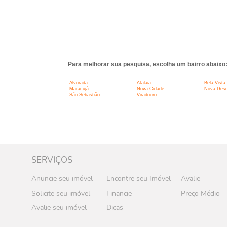
Para melhorar sua pesquisa, escolha um bairro abaixo
Alvorada
Atalaia
Bela Vista
Maracujá
Nova Cidade
Nova Desc
São Sebastião
Viradouro
SERVIÇOS
Anuncie seu imóvel
Encontre seu Imóvel
Avalie
Solicite seu imóvel
Financie
Preço Médio
Avalie seu imóvel
Dicas