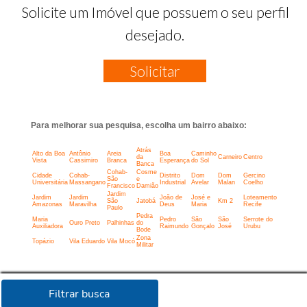
Solicite um Imóvel que possuem o seu perfil
desejado.
Solicitar
Para melhorar sua pesquisa, escolha um bairro abaixo:
Atrás
Alto da Boa
Antônio
Areia
Boa
Caminho
da
Carneiro
Centro
Vista
Cassimiro
Branca
Esperança
do Sol
Banca
Cohab-
Cosme
Cidade
Cohab-
Distrito
Dom
Dom
Gercino
São
e
Universitária
Massangano
Industrial
Avelar
Malan
Coelho
Francisco
Damião
Jardim
Jardim
Jardim
João de
José e
Loteamento
São
Jatobá
Km 2
Amazonas
Maravilha
Deus
Maria
Recife
Paulo
Pedra
Maria
Pedro
São
São
Serrote do
Ouro Preto
Palhinhas
do
Auxiliadora
Raimundo
Gonçalo
José
Urubu
Bode
Zona
Topázio
Vila Eduardo
Vila Mocó
Militar
Filtrar busca