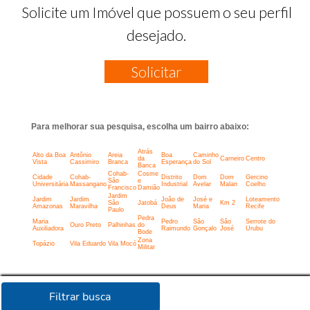
Solicite um Imóvel que possuem o seu perfil
desejado.
Solicitar
Para melhorar sua pesquisa, escolha um bairro abaixo:
Atrás
Alto da Boa
Antônio
Areia
Boa
Caminho
da
Carneiro
Centro
Vista
Cassimiro
Branca
Esperança
do Sol
Banca
Cohab-
Cosme
Cidade
Cohab-
Distrito
Dom
Dom
Gercino
São
e
Universitária
Massangano
Industrial
Avelar
Malan
Coelho
Francisco
Damião
Jardim
Jardim
Jardim
João de
José e
Loteamento
São
Jatobá
Km 2
Amazonas
Maravilha
Deus
Maria
Recife
Paulo
Pedra
Maria
Pedro
São
São
Serrote do
Ouro Preto
Palhinhas
do
Auxiliadora
Raimundo
Gonçalo
José
Urubu
Bode
Zona
Topázio
Vila Eduardo
Vila Mocó
Militar
Filtrar busca