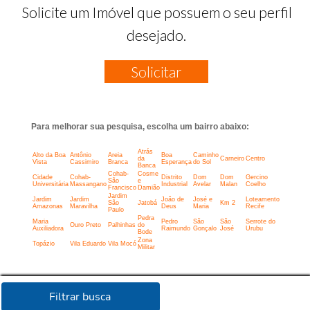
Solicite um Imóvel que possuem o seu perfil
desejado.
Solicitar
Para melhorar sua pesquisa, escolha um bairro abaixo:
Atrás
Alto da Boa
Antônio
Areia
Boa
Caminho
da
Carneiro
Centro
Vista
Cassimiro
Branca
Esperança
do Sol
Banca
Cohab-
Cosme
Cidade
Cohab-
Distrito
Dom
Dom
Gercino
São
e
Universitária
Massangano
Industrial
Avelar
Malan
Coelho
Francisco
Damião
Jardim
Jardim
Jardim
João de
José e
Loteamento
São
Jatobá
Km 2
Amazonas
Maravilha
Deus
Maria
Recife
Paulo
Pedra
Maria
Pedro
São
São
Serrote do
Ouro Preto
Palhinhas
do
Auxiliadora
Raimundo
Gonçalo
José
Urubu
Bode
Zona
Topázio
Vila Eduardo
Vila Mocó
Militar
Filtrar busca