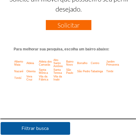
desejado.
Solicitar
Para melhorar sua pesquisa, escolha um bairro abaixo:
Alto
Alberto
Aldeia dos
Bairro
Jardim
Aldeia
Santo
Borralho
Centro
Maia
Camarás
Novo
Primavera
Antônio
Santa
Santa
São
Nazaré
Oitenta
São Pedro
Tabatinga
Timbi
Mônica
Teresa
Paulo
Vera
Vila da
Vila da
Timbí
Cruz
Fábrica
Inabi
Filtrar busca