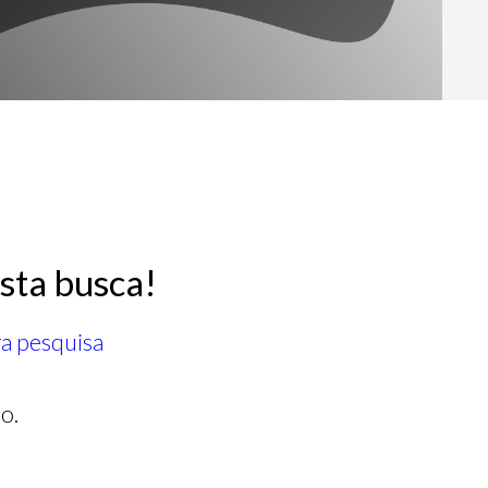
sta busca!
ra pesquisa
o.