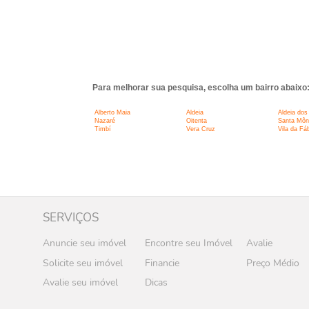
Para melhorar sua pesquisa, escolha um bairro abaixo
Alberto Maia
Aldeia
Aldeia do
Nazaré
Oitenta
Santa Môn
Timbí
Vera Cruz
Vila da Fáb
SERVIÇOS
Anuncie seu imóvel
Encontre seu Imóvel
Avalie
Solicite seu imóvel
Financie
Preço Médio
Avalie seu imóvel
Dicas