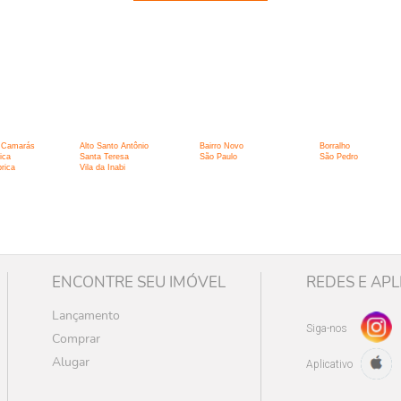
:
s Camarás
Alto Santo Antônio
Bairro Novo
Borralho
ica
Santa Teresa
São Paulo
São Pedro
rica
Vila da Inabi
ENCONTRE SEU IMÓVEL
REDES E APL
Lançamento
Siga-nos
Comprar
Alugar
Aplicativo