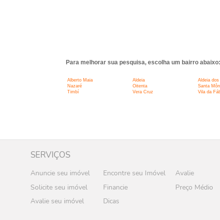
Para melhorar sua pesquisa, escolha um bairro abaixo
Alberto Maia
Aldeia
Aldeia do
Nazaré
Oitenta
Santa Môn
Timbí
Vera Cruz
Vila da Fáb
SERVIÇOS
Anuncie seu imóvel
Encontre seu Imóvel
Avalie
Solicite seu imóvel
Financie
Preço Médio
Avalie seu imóvel
Dicas