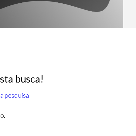
sta busca!
ra pesquisa
o.