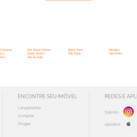
:
s Camarás
Alto Santo Antônio
Bairro Novo
Borralho
ica
Santa Teresa
São Paulo
São Pedro
rica
Vila da Inabi
ENCONTRE SEU IMÓVEL
REDES E APL
Lançamento
Siga-nos
Comprar
Alugar
Aplicativo