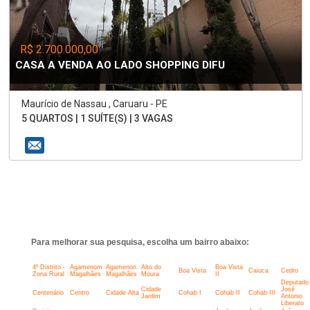
R$ 2.700.000,00
CASA A VENDA AO LADO SHOPPING DIFU
Maurício de Nassau , Caruaru - PE
5 QUARTOS | 1 SUÍTE(S) | 3 VAGAS
Para melhorar sua pesquisa, escolha um bairro abaixo:
4º Distrito -
Agamenom
Agamenon
Alto do
Boa Vista
Boa Vista
Caiuca
Cedro
Zona Rural
Magalhães
Magalhães
Moura
II
Deputado
Cidade
José
Centenário
Centro
Cidade Alta
Cohab I
Cohab II
Cohab III
Jardim
Antonio
Liberato