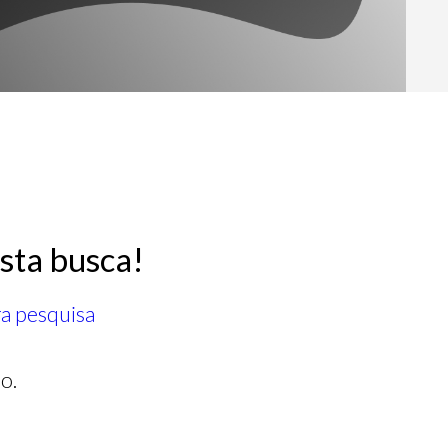
sta busca!
ra pesquisa
o.