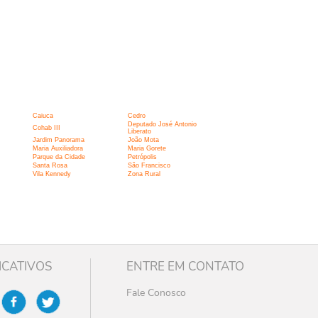
Caiuca
Cedro
Deputado José Antonio
Cohab III
Liberato
Jardim Panorama
João Mota
Maria Auxiliadora
Maria Gorete
Parque da Cidade
Petrópolis
Santa Rosa
São Francisco
Vila Kennedy
Zona Rural
ICATIVOS
ENTRE EM CONTATO
Fale Conosco