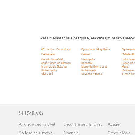
Para melhorar sua pesquisa, escolha um bairro abaixo
4º Distrito - Zona Rural
Agamenom Magalhães
Agamenon
Centenário
Centro
Cidade Alt
Distrito Industrial
Divinópolis
Indianapol
José Carlos de Oliveira
Kennedy
Lagoa do 
Maurício de Nassau
Morro do Bom Jesus
Murici
Pinheiropolis
Pinheropolis
Rendeiras
São José
Severino Afonso
Terra Ver
SERVIÇOS
Anuncie seu imóvel
Encontre seu Imóvel
Avalie
Solicite seu imóvel
Financie
Preço Médio