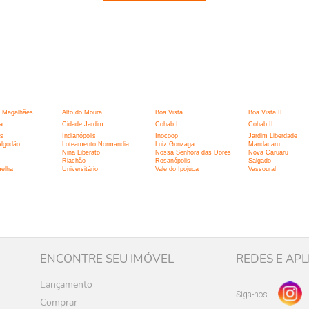
:
 Magalhães
Alto do Moura
Boa Vista
Boa Vista II
a
Cidade Jardim
Cohab I
Cohab II
is
Indianópolis
Inocoop
Jardim Liberdade
algodão
Loteamento Normandia
Luiz Gonzaga
Mandacaru
Nina Liberato
Nossa Senhora das Dores
Nova Caruaru
Riachão
Rosanópolis
Salgado
melha
Universitário
Vale do Ipojuca
Vassoural
ENCONTRE SEU IMÓVEL
REDES E APL
Lançamento
Siga-nos
Comprar