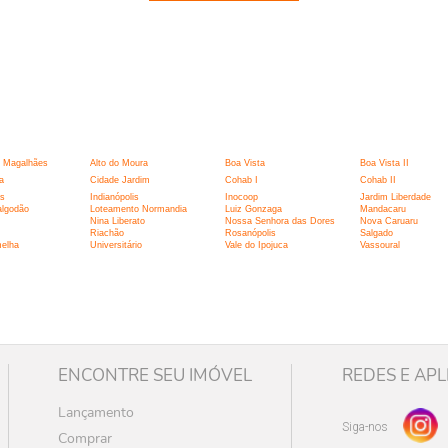
:
 Magalhães
Alto do Moura
Boa Vista
Boa Vista II
a
Cidade Jardim
Cohab I
Cohab II
is
Indianópolis
Inocoop
Jardim Liberdade
algodão
Loteamento Normandia
Luiz Gonzaga
Mandacaru
Nina Liberato
Nossa Senhora das Dores
Nova Caruaru
Riachão
Rosanópolis
Salgado
melha
Universitário
Vale do Ipojuca
Vassoural
ENCONTRE SEU IMÓVEL
REDES E APL
Lançamento
Siga-nos
Comprar