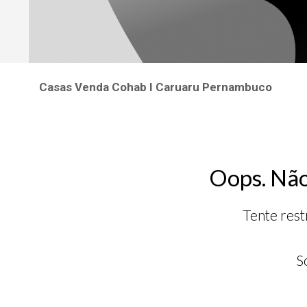
Casas Venda Cohab I Caruaru Pernambuco
Oops. Não
Tente rest
S