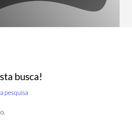
sta busca!
ra pesquisa
o.