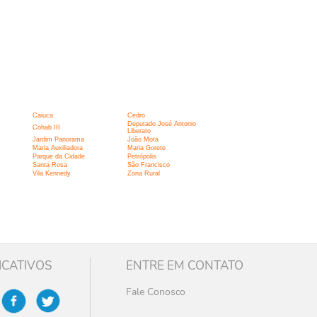
Caiuca
Cedro
Deputado José Antonio
Cohab III
Liberato
Jardim Panorama
João Mota
Maria Auxiliadora
Maria Gorete
Parque da Cidade
Petrópolis
Santa Rosa
São Francisco
Vila Kennedy
Zona Rural
ICATIVOS
ENTRE EM CONTATO
Fale Conosco