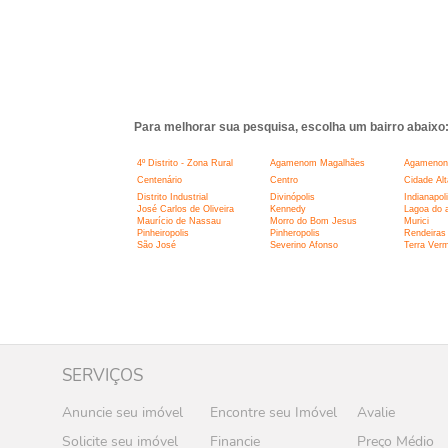
Para melhorar sua pesquisa, escolha um bairro abaixo
4º Distrito - Zona Rural
Agamenom Magalhães
Agamenon
Centenário
Centro
Cidade Alt
Distrito Industrial
Divinópolis
Indianapol
José Carlos de Oliveira
Kennedy
Lagoa do 
Maurício de Nassau
Morro do Bom Jesus
Murici
Pinheiropolis
Pinheropolis
Rendeiras
São José
Severino Afonso
Terra Ver
SERVIÇOS
Anuncie seu imóvel
Encontre seu Imóvel
Avalie
Solicite seu imóvel
Financie
Preço Médio