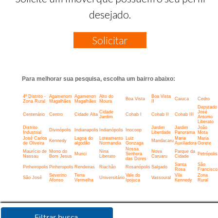
desejado.
Solicitar
Para melhorar sua pesquisa, escolha um bairro abaixo:
4º Distrito -
Agamenom
Agamenon
Alto do
Boa Vista
Boa Vista
Caiuca
Cedro
Zona Rural
Magalhães
Magalhães
Moura
II
Deputado
Cidade
José
Centenário
Centro
Cidade Alta
Cohab I
Cohab II
Cohab III
Jardim
Antonio
Liberato
Distrito
Jardim
Jardim
João
Divinópolis
Indianapolis
Indianópolis
Inocoop
Industrial
Liberdade
Panorama
Mota
José Carlos
Lagoa do
Loteamento
Luiz
Maria
Maria
Kennedy
Mandacaru
de Oliveira
algodão
Normandia
Gonzaga
Auxiliadora
Gorete
Nossa
Maurício de
Morro do
Nina
Nova
Parque da
Murici
Senhora
Petrópolis
Nassau
Bom Jesus
Liberato
Caruaru
Cidade
das Dores
Santa
São
Pinheiropolis
Pinheropolis
Rendeiras
Riachão
Rosanópolis
Salgado
Rosa
Francisco
Severino
Terra
Vale do
Vila
Zona
São José
Universitário
Vassoural
Afonso
Vermelha
Ipojuca
Kennedy
Rural
Filtrar busca