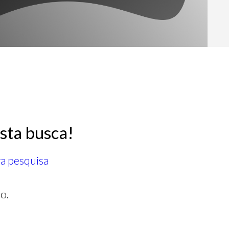
sta busca!
ra pesquisa
o.