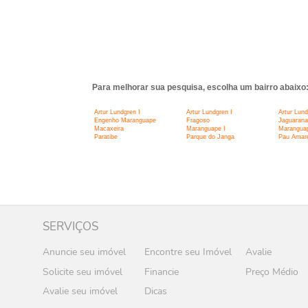
Para melhorar sua pesquisa, escolha um bairro abaixo
Artur Lundgren I
Artur Lundgren I
Artur Lund
Engenho Maranguape
Fragoso
Jaguarana
Macaxeira
Maranguape I
Maranguap
Paratibe
Parque do Janga
Pau Amare
SERVIÇOS
Anuncie seu imóvel
Encontre seu Imóvel
Avalie
Solicite seu imóvel
Financie
Preço Médio
Avalie seu imóvel
Dicas