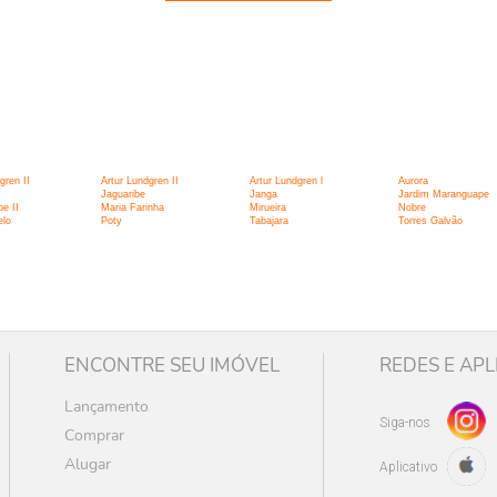
:
gren II
Artur Lundgren II
Artur Lundgren l
Aurora
Jaguaribe
Janga
Jardim Maranguape
e II
Maria Farinha
Mirueira
Nobre
lo
Poty
Tabajara
Torres Galvão
ENCONTRE SEU IMÓVEL
REDES E APL
Lançamento
Siga-nos
Comprar
Alugar
Aplicativo