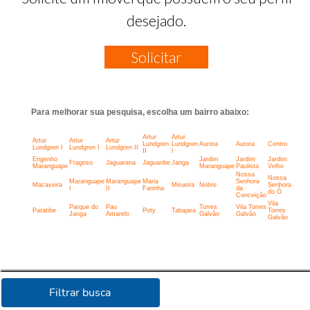
desejado.
Solicitar
Para melhorar sua pesquisa, escolha um bairro abaixo:
Artur
Artur
Artur
Artur
Artur
Lundgren
Lundgren
Aurora
Aurora
Centro
Lundgren I
Lundgren I
Lundgren II
II
l
Engenho
Jardim
Jardim
Jardim
Fragoso
Jaguarana
Jaguaribe
Janga
Maranguape
Maranguape
Paulista
Velho
Nossa
Nossa
Maranguape
Maranguape
Maria
Senhora
Macaxeira
Mirueira
Nobre
Senhora
I
II
Farinha
da
do Ó
Conceição
Vila
Parque do
Pau
Torres
Vila Torres
Paratibe
Poty
Tabajara
Torres
Janga
Amarelo
Galvão
Galvão
Galvão
Filtrar busca