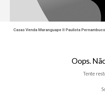
Casas Venda Maranguape II Paulista Pernambuc
Oops. Não
Tente rest
S