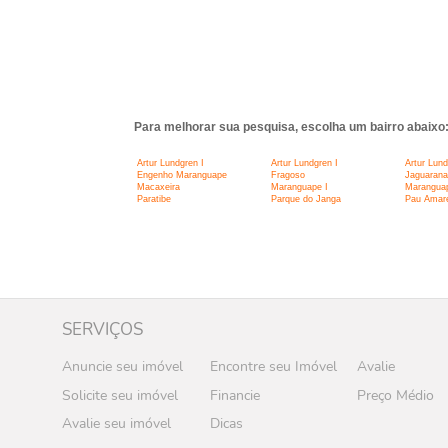
Para melhorar sua pesquisa, escolha um bairro abaixo
Artur Lundgren I
Artur Lundgren I
Artur Lund
Engenho Maranguape
Fragoso
Jaguarana
Macaxeira
Maranguape I
Maranguap
Paratibe
Parque do Janga
Pau Amare
SERVIÇOS
Anuncie seu imóvel
Encontre seu Imóvel
Avalie
Solicite seu imóvel
Financie
Preço Médio
Avalie seu imóvel
Dicas