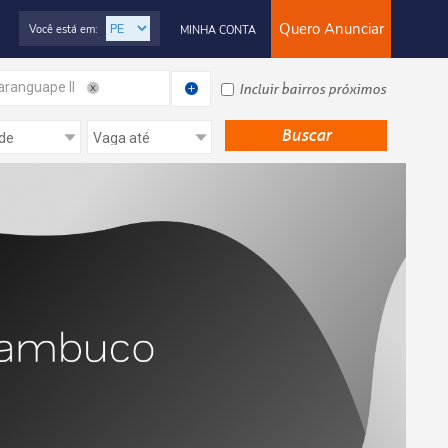
Quero Anunciar
Você está em:
MINHA CONTA
ranguape II
Incluir bairros próximos