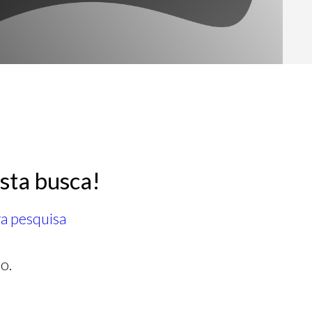
sta busca!
ra pesquisa
o.