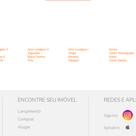
:
gren II
Artur Lundgren II
Artur Lundgren l
Aurora
Jaguaribe
Janga
Jardim Maranguape
e II
Maria Farinha
Mirueira
Nobre
lo
Poty
Tabajara
Torres Galvão
ENCONTRE SEU IMÓVEL
REDES E APL
Lançamento
Siga-nos
Comprar
Alugar
Aplicativo