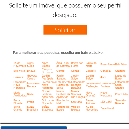
Solicite um Imóvel que possuem o seu perfil
desejado.
Solicitar
Para melhorar sua pesquisa, escolha um bairro abaixo:
15 de
Alpes
Alpes
Área Rural
Bairro das
Bairro do
Bairro Novo
Bela Vista
Novembro
Suíço
Suiços
de Gravatá
Flores
Norte
Campos
Boa Vista
Br 232
Centro
Cohab I
Cohab II
Cohab-Ll
Cruzeiro
Do Jordão
Gravatá
Jardim
Jardim
Jardim
Jardim
Lagoa do
Gravatá
Jucá
Centro
Petrópolis
Santana
Suiço
Suíço
Barro
Lotamento
Loteamento
Loteamento
Loteamento
Loteament
Loteamento
Loteamento
Loteamento
Novo
Novo
Raizes da
Recanto
Serra
Baviera
Redenção
Santana
Horizonte
Horizonte
Serra
Baraúna
Grande
Nossa
Nossa
Nossa
Maria
Novo
Novo
Norte
Senhora
Senhora da
Senhora
Ponto Alto
Auxiliadora
Gravatá
Horizonte
Aparecida
Aparecida
das Graças
Porta
Quinze de
Riacho do
Santo
Serra das
Prado
Sant ana
São José
Florada
Novembro
Mel
Antonio
Russas
Serra
Suiça
Suíça
Terreno do
Vale do
XV de
Zona Rural
Grande
Brasileira
Brasileira
Banco
Ipojuca
Novembro