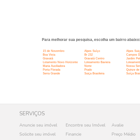
Para melhorar sua pesquisa, escolha um bairro abaixo
15 de Novembro
Alpes Suíço
Alpes Sui
Boa Vista
Br 232
Campos D
Gravatá
Gravatá Centro
Jardim Pet
Lotamento Novo Horizonte
Loteamento Baviera
Loteament
Maria Auxiliadora
Norte
Nossa Sen
Porta Florada
Prado
Quinze de
Serra Grande
Suiça Brasileira
Suíça Bras
SERVIÇOS
Anuncie seu imóvel
Encontre seu Imóvel
Avalie
Solicite seu imóvel
Financie
Preço Médio