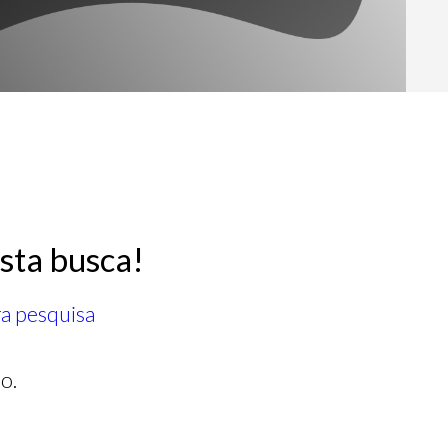
sta busca!
ra pesquisa
o.