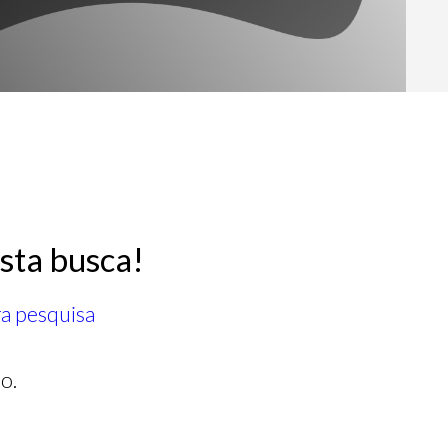
sta busca!
ra pesquisa
o.