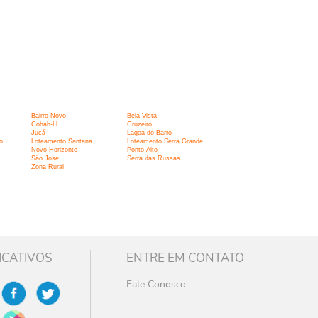
Bairro Novo
Bela Vista
Cohab-Ll
Cruzeiro
Jucá
Lagoa do Barro
o
Loteamento Santana
Loteamento Serra Grande
Novo Horizonte
Ponto Alto
São José
Serra das Russas
Zona Rural
ICATIVOS
ENTRE EM CONTATO
Fale Conosco