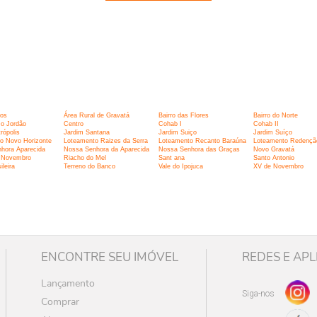
:
ços
Área Rural de Gravatá
Bairro das Flores
Bairro do Norte
o Jordão
Centro
Cohab I
Cohab II
rópolis
Jardim Santana
Jardim Suiço
Jardim Suíço
o Novo Horizonte
Loteamento Raizes da Serra
Loteamento Recanto Baraúna
Loteamento Redençã
hora Aparecida
Nossa Senhora da Aparecida
Nossa Senhora das Graças
Novo Gravatá
 Novembro
Riacho do Mel
Sant ana
Santo Antonio
ileira
Terreno do Banco
Vale do Ipojuca
XV de Novembro
ENCONTRE SEU IMÓVEL
REDES E APL
Lançamento
Siga-nos
Comprar