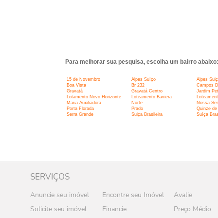
Para melhorar sua pesquisa, escolha um bairro abaixo
15 de Novembro
Alpes Suíço
Alpes Sui
Boa Vista
Br 232
Campos D
Gravatá
Gravatá Centro
Jardim Pet
Lotamento Novo Horizonte
Loteamento Baviera
Loteament
Maria Auxiliadora
Norte
Nossa Sen
Porta Florada
Prado
Quinze de
Serra Grande
Suiça Brasileira
Suíça Bras
SERVIÇOS
Anuncie seu imóvel
Encontre seu Imóvel
Avalie
Solicite seu imóvel
Financie
Preço Médio