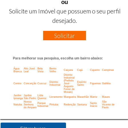
ou
Solicite um Imóvel que possuem o seu perfil
desejado.
Solicitar
Para melhorar sua pesquisa, escolha um bairro abaixo:
Água
Alto José
Bela
Bento
Caiçara
Cajá
Cajueiro
Campinas
Branca
Leal
Vista
Velho
Distrito
Industrial
(Prefeito
Distrito
Espírito
Centro
Conceição
Cuscuz
José
Figueiras
Galiléia
Industrial
Santo
Augusto
Ferrer de
Morais)
Jardim
Jardim
Lídia
Livramento
Mangueira
Maranhão
Matriz
Maues
Ipiranga
São Pedro
Queiroz
Nossa
São
Parque
Santo
Natuba
Senhora
Pirituba
Redenção
Santana
Vicente de
Industrial
Inácio
do Amparo
Paulo