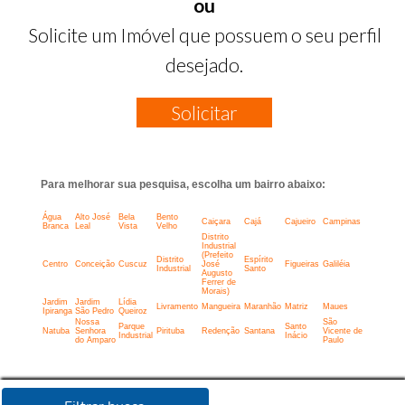
ou
Solicite um Imóvel que possuem o seu perfil
desejado.
Solicitar
Para melhorar sua pesquisa, escolha um bairro abaixo:
Água
Alto José
Bela
Bento
Caiçara
Cajá
Cajueiro
Campinas
Branca
Leal
Vista
Velho
Distrito
Industrial
(Prefeito
Distrito
Espírito
Centro
Conceição
Cuscuz
José
Figueiras
Galiléia
Industrial
Santo
Augusto
Ferrer de
Morais)
Jardim
Jardim
Lídia
Livramento
Mangueira
Maranhão
Matriz
Maues
Ipiranga
São Pedro
Queiroz
Nossa
São
Parque
Santo
Natuba
Senhora
Pirituba
Redenção
Santana
Vicente de
Industrial
Inácio
do Amparo
Paulo