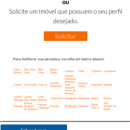
ou
Solicite um Imóvel que possuem o seu perfil
desejado.
Solicitar
Para melhorar sua pesquisa, escolha um bairro abaixo:
Água
Alto José
Bela
Bento
Caiçara
Cajá
Cajueiro
Campinas
Branca
Leal
Vista
Velho
Distrito
Industrial
(Prefeito
Distrito
Espírito
Centro
Conceição
Cuscuz
José
Figueiras
Galiléia
Industrial
Santo
Augusto
Ferrer de
Morais)
Jardim
Jardim
Lídia
Livramento
Mangueira
Maranhão
Matriz
Maues
Ipiranga
São Pedro
Queiroz
Nossa
São
Parque
Santo
Natuba
Senhora
Pirituba
Redenção
Santana
Vicente de
Industrial
Inácio
do Amparo
Paulo