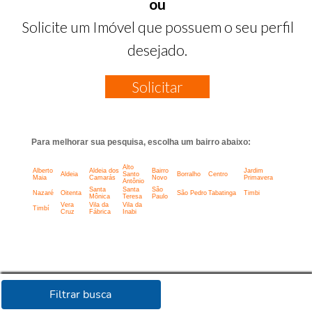
ou
Solicite um Imóvel que possuem o seu perfil
desejado.
Solicitar
Para melhorar sua pesquisa, escolha um bairro abaixo:
Alto
Alberto
Aldeia dos
Bairro
Jardim
Aldeia
Santo
Borralho
Centro
Maia
Camarás
Novo
Primavera
Antônio
Santa
Santa
São
Nazaré
Oitenta
São Pedro
Tabatinga
Timbi
Mônica
Teresa
Paulo
Vera
Vila da
Vila da
Timbí
Cruz
Fábrica
Inabi
Filtrar busca